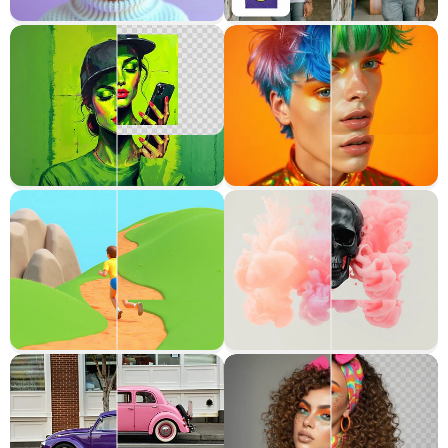
Réimaginer
Essayage virtuel
Extension d'image
Recoloriser n'importe quoi
Effacer tout
Remplissage