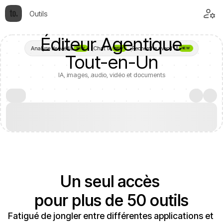
Outils
Éditeur Agentique

Analyse de Média
Chat IA
Recherche avec l'IA
NEW
NEW
NEW
Tout-en-Un
IA, images, audio, vidéo et documents
Un seul accès 

pour plus de 50 outils
Fatigué de jongler entre différentes applications et 